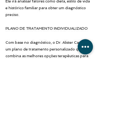
Ele irá analisar fatores como dieta, estilo de vida 
e histórico familiar para obter um diagnóstico 
preciso.
PLANO DE TRATAMENTO INDIVIDUALIZADO
Com base no diagnóstico, o Dr. Alister Cará cria 
um plano de tratamento personalizado que 
combina as melhores opções terapêuticas para 
você, incluindo:
Mudanças na dieta e estilo de vida
Reposição Hormonal
ACOMPANHAMENTO CONTÍNUO
O Dr. Alister Cará acompanhará seu progresso 
de perto, ajustando o plano de tratamento 
conforme necessário e oferecendo suporte 
contínuo durante toda a jornada de 
recuperação.