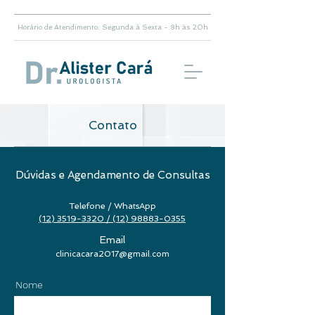
Horário de Atendimento: Segunda à Sexta - 8h às 20h
Contato
Dúvidas e Agendamento de Consultas
Telefone / WhatsApp
(12) 3519-3320 / (12) 98883-0355
Email
clinicacara2017@gmail.com
Nome